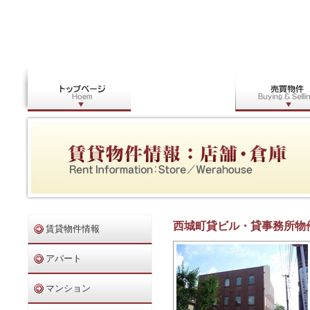
上
越
不
動
産
店
舗・
倉
庫
情
報
｜
太
陽
不
西城町貸ビル・貸事務所物
賃貸物件情報
動
産
株
アパート
式
会
マンション
社